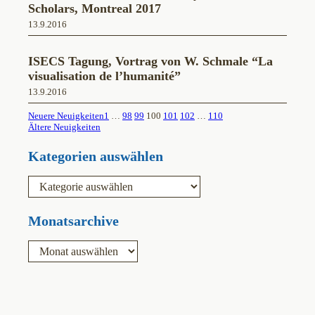
Scholars, Montreal 2017
13.9.2016
ISECS Tagung, Vortrag von W. Schmale “La
visualisation de l’humanité”
13.9.2016
Neuere Neuigkeiten
1
…
98
99
100
101
102
…
110
Ältere Neuigkeiten
Kategorien auswählen
K
a
t
e
Monatsarchive
g
o
A
r
r
i
c
e
h
n
i
v