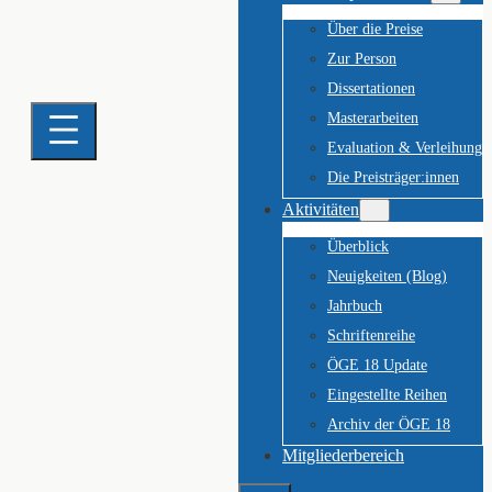
Über die Preise
Zur Person
Dissertationen
Masterarbeiten
Evaluation & Verleihung
Die Preisträger:innen
Aktivitäten
Überblick
Neuigkeiten (Blog)
Jahrbuch
Schriftenreihe
ÖGE 18 Update
Eingestellte Reihen
Archiv der ÖGE 18
Mitgliederbereich
Suchen