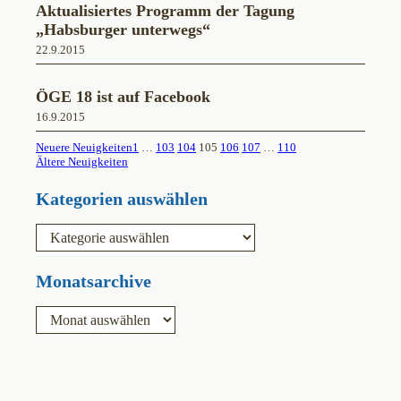
Aktualisiertes Programm der Tagung
„Habsburger unterwegs“
22.9.2015
ÖGE 18 ist auf Facebook
16.9.2015
Neuere Neuigkeiten
1
…
103
104
105
106
107
…
110
Ältere Neuigkeiten
Kategorien auswählen
K
a
t
e
Monatsarchive
g
o
A
r
r
i
c
e
h
n
i
v