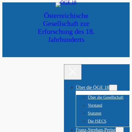
Zum
Inhalt
Österreichische
springen
Gesellschaft zur
Erforschung des 18.
Jahrhunderts
Über die ÖGE 18
Über die Gesellschaft
Vorstand
Statuten
Die ISECS
Franz-Stephan-Preise