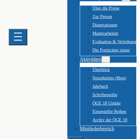
Über die Preise
Zur Person
Dissertationen
Masterarbeiten
Evaluation & Verleihung
Die Preisträger:innen
Aktivitäten
Überblick
Neuigkeiten (Blog)
Jahrbuch
Schriftenreihe
ÖGE 18 Update
Eingestellte Reihen
Archiv der ÖGE 18
Mitgliederbereich
Suchen