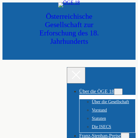
Zum
Inhalt
Österreichische
springen
Gesellschaft zur
Erforschung des 18.
Jahrhunderts
Über die ÖGE 18
Über die Gesellschaft
Vorstand
Statuten
Die ISECS
Franz-Stephan-Preise