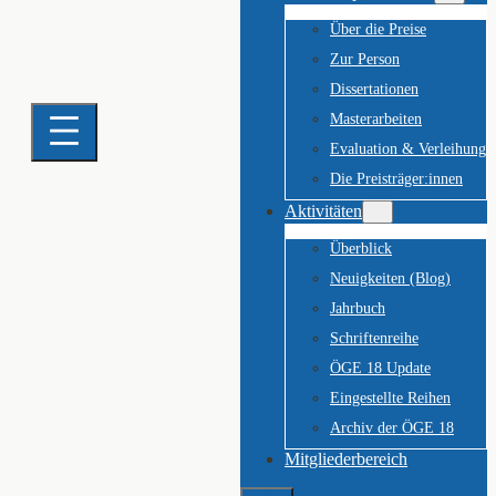
Über die Preise
Zur Person
Dissertationen
Masterarbeiten
Evaluation & Verleihung
Die Preisträger:innen
Aktivitäten
Überblick
Neuigkeiten (Blog)
Jahrbuch
Schriftenreihe
ÖGE 18 Update
Eingestellte Reihen
Archiv der ÖGE 18
Mitgliederbereich
Suchen