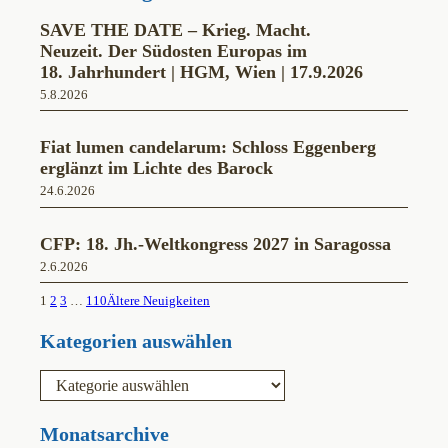
o
r
e
k
a
SAVE THE DATE – Krieg. Macht.
m
Neuzeit. Der Südosten Europas im
18. Jahrhundert | HGM, Wien | 17.9.2026
5.8.2026
Fiat lumen candelarum: Schloss Eggenberg
erglänzt im Lichte des Barock
24.6.2026
CFP: 18. Jh.-Weltkongress 2027 in Saragossa
2.6.2026
1
2
3
…
110
Ältere Neuigkeiten
Kategorien auswählen
K
a
t
e
Monatsarchive
g