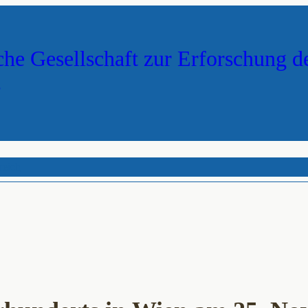
che Gesellschaft zur Erforschung d
s
reich