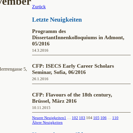
ovember
c
s
u
Zurück
e
t
T
b
a
u
Letzte Neuigkeiten
o
g
b
o
r
e
k
a
Programm des
m
DissertantInnenkolloquiums in Admont,
05/2016
14.3.2016
CFP: ISECS Early Career Scholars
Herrrengasse 5,
Seminar, Sofia, 06/2016
26.1.2016
CFP: Flavours of the 18th century,
Brüssel, März 2016
10.11.2015
Neuere Neuigkeiten
1
…
102
103
104
105
106
…
110
Ältere Neuigkeiten