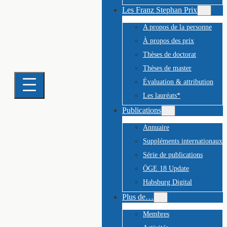
Les Franz Stephan Prix
A propos de la personne
À propos des prix
Thèses de doctorat
Thèses de master
Évaluation & attribution
Les lauréats*
Publications
Annuaire
Suppléments internationaux
Série de publications
ÖGE 18 Update
Habsburg Digital
Plus de…
Membres