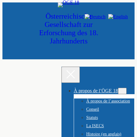
Skip
to
Österreichische
content
Gesellschaft zur
Erforschung des 18.
Jahrhunderts
À propos de l’ÖGE 18
À propos de l’association
Conseil
Statuts
La ISECS
Histoire (en anglais)