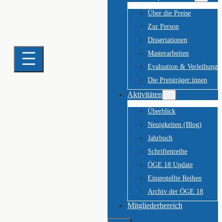
Über die Preise
Zur Person
Dissertationen
Masterarbeiten
Evaluation & Verleihung
Die Preisträger:innen
Aktivitäten
Überblick
Neuigkeiten (Blog)
Jahrbuch
Schriftenreihe
ÖGE 18 Update
Eingestellte Reihen
Archiv der ÖGE 18
Mitgliederbereich
Suchen