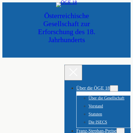
Zum
Inhalt
Österreichische
springen
Gesellschaft zur
Erforschung des 18.
Jahrhunderts
Über die ÖGE 18
Über die Gesellschaft
Vorstand
Statuten
Die ISECS
Franz-Stephan-Preise