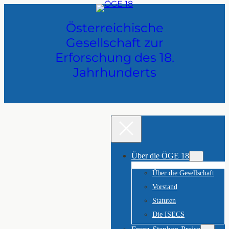
Zum
Inhalt
Österreichische
springen
Gesellschaft zur
Erforschung des 18.
Jahrhunderts
Über die ÖGE 18
Über die Gesellschaft
Vorstand
Statuten
Die ISECS