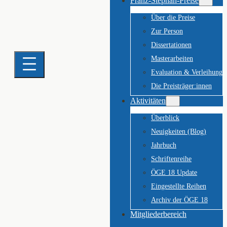
Franz-Stephan-Preise
Über die Preise
Zur Person
Dissertationen
Masterarbeiten
Evaluation & Verleihung
Die Preisträger:innen
Aktivitäten
Überblick
Neuigkeiten (Blog)
Jahrbuch
Schriftenreihe
ÖGE 18 Update
Eingestellte Reihen
Archiv der ÖGE 18
Mitgliederbereich