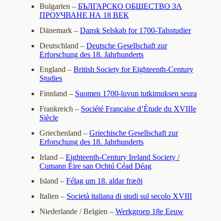
Bulgarien –
БЪЛГАРСКО ОБЩЕСТВО ЗА
ПРОУЧВАНЕ НА 18 ВЕК
Dänemark –
Dansk Selskab for 1700-Talsstudier
Deutschland –
Deutsche Gesellschaft zur
Erforschung des 18. Jahrhunderts
England –
British Society for Eighteenth-Century
Studies
Finnland –
Suomen 1700-luvun tutkimuksen seura
Frankreich –
Société Française d’Étude du XVIIIe
Siècle
Griechenland –
Griechische Gesellschaft zur
Erforschung des 18. Jahrhunderts
Irland –
Eighteenth-Century Ireland Society /
Cumann Éire san Ochtú Céad Déag
Island –
Félag um 18. aldar fræði
Italien –
Società italiana di studi sul secolo XVIII
Niederlande / Belgien –
Werkgroep 18e Eeuw