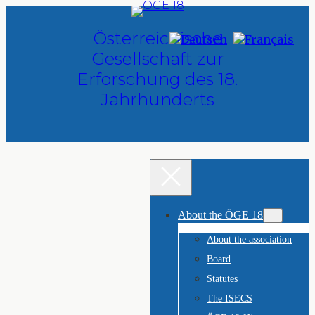
Skip
to
Österreichische
content
Gesellschaft zur
Erforschung des 18.
Jahrhunderts
About the ÖGE 18
About the association
Board
Statutes
The ISECS