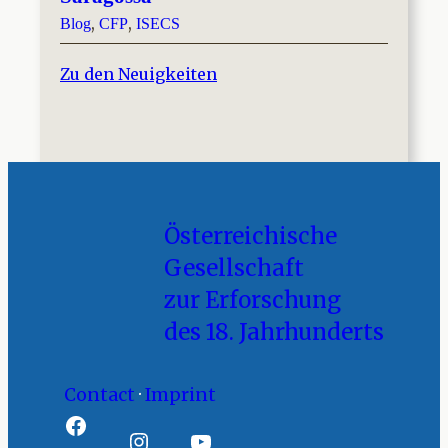
, 
, 
Blog
CFP
ISECS
Zu den Neuigkeiten
Österreichische
Gesellschaft
zur Erforschung
des 18. Jahrhunderts
Contact
·
Imprint
Facebook
Instagram
YouTube