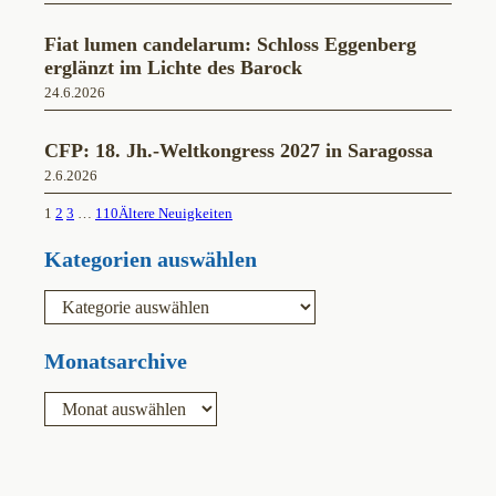
Fiat lumen candelarum: Schloss Eggenberg
erglänzt im Lichte des Barock
24.6.2026
CFP: 18. Jh.-Weltkongress 2027 in Saragossa
2.6.2026
1
2
3
…
110
Ältere Neuigkeiten
Kategorien auswählen
K
a
t
e
Monatsarchive
g
o
A
r
r
i
c
e
h
n
i
v