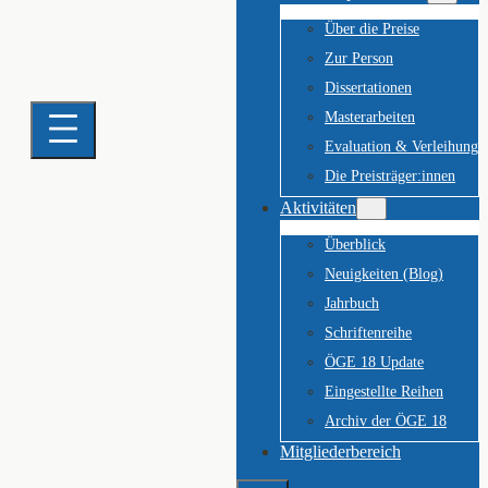
Über die Preise
Zur Person
Dissertationen
Masterarbeiten
Evaluation & Verleihung
Die Preisträger:innen
Aktivitäten
Überblick
Neuigkeiten (Blog)
Jahrbuch
Schriftenreihe
ÖGE 18 Update
Eingestellte Reihen
Archiv der ÖGE 18
Mitgliederbereich
Suchen