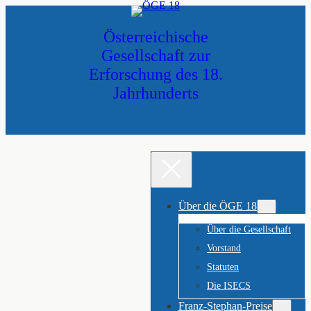
Zum
Inhalt
Österreichische
springen
Gesellschaft zur
Erforschung des 18.
Jahrhunderts
Über die ÖGE 18
Über die Gesellschaft
Vorstand
Statuten
Die ISECS
Franz-Stephan-Preise