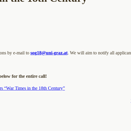
ions by e-mail to
sog18@uni-graz.at
. We will aim to notify all applican
below for the entire call!
rs “War Times in the 18th Century”