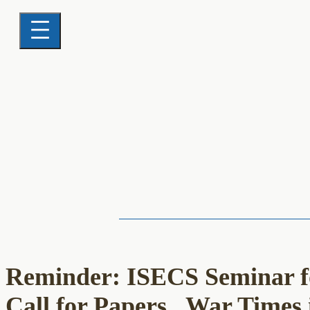
Reminder: ISECS Seminar fo
Call for Papers „War Times 