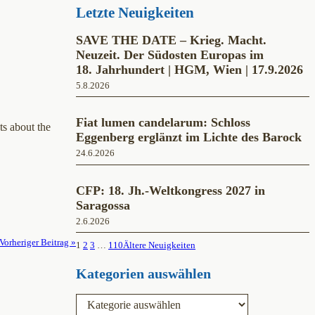
Letzte Neuigkeiten
SAVE THE DATE – Krieg. Macht.
Neuzeit. Der Südosten Europas im
18. Jahrhundert | HGM, Wien | 17.9.2026
5.8.2026
Fiat lumen candelarum: Schloss
ts about the
Eggenberg erglänzt im Lichte des Barock
24.6.2026
CFP: 18. Jh.-Weltkongress 2027 in
Saragossa
2.6.2026
Vorheriger Beitrag »
1
2
3
…
110
Ältere Neuigkeiten
Kategorien auswählen
K
a