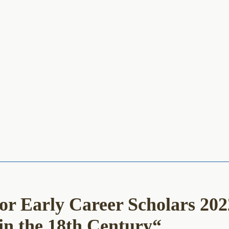
r Early Career Scholars 202
in the 18th Century“