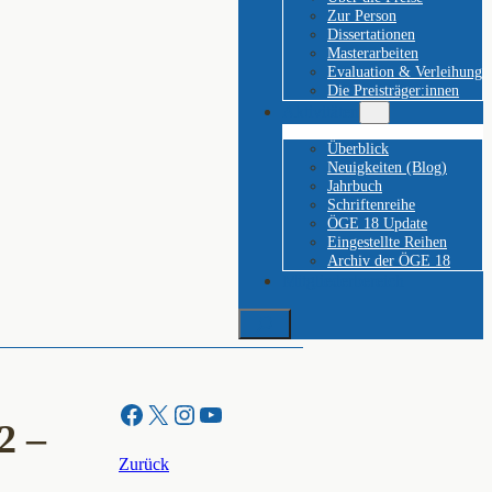
Zur Person
Dissertationen
Masterarbeiten
Evaluation & Verleihung
Die Preisträger:innen
Aktivitäten
Überblick
Neuigkeiten (Blog)
Jahrbuch
Schriftenreihe
ÖGE 18 Update
Eingestellte Reihen
Archiv der ÖGE 18
Mitgliederbereich
Suchen
Facebook
X
Instagram
YouTube
2 –
Zurück