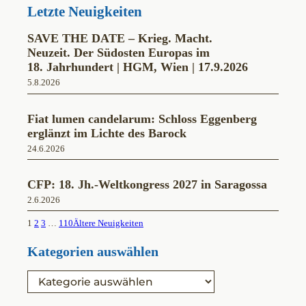
Letzte Neuigkeiten
SAVE THE DATE – Krieg. Macht.
Neuzeit. Der Südosten Europas im
18. Jahrhundert | HGM, Wien | 17.9.2026
5.8.2026
Fiat lumen candelarum: Schloss Eggenberg
erglänzt im Lichte des Barock
24.6.2026
CFP: 18. Jh.-Weltkongress 2027 in Saragossa
2.6.2026
1
2
3
…
110
Ältere Neuigkeiten
Kategorien auswählen
K
a
t