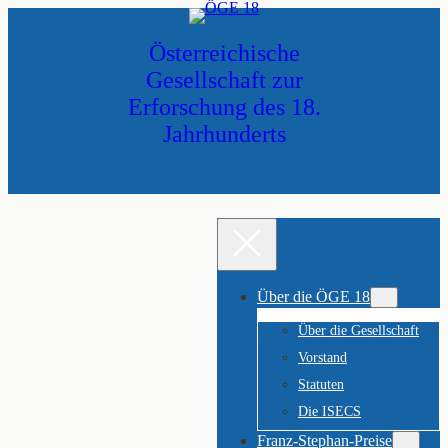
Zum
Inhalt
Österreichische
springen
Gesellschaft zur
Erforschung des 18.
Jahrhunderts
Über die ÖGE 18
Über die Gesellschaft
Vorstand
Statuten
Die ISECS
Franz-Stephan-Preise