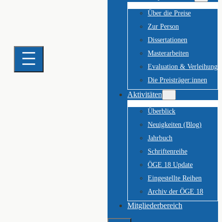
Über die Preise
Zur Person
Dissertationen
Masterarbeiten
Evaluation & Verleihung
Die Preisträger:innen
Aktivitäten
Überblick
Neuigkeiten (Blog)
Jahrbuch
Schriftenreihe
ÖGE 18 Update
Eingestellte Reihen
Archiv der ÖGE 18
Mitgliederbereich
Suchen