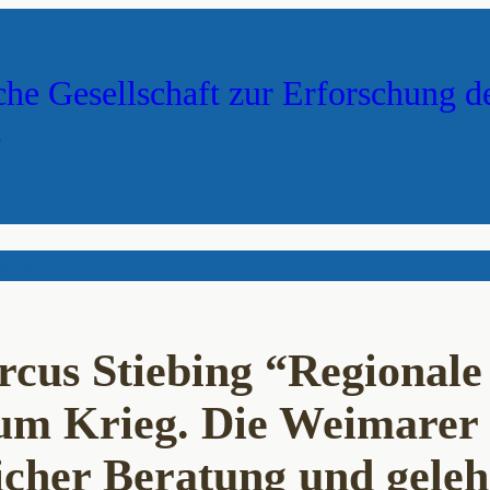
che Gesellschaft zur Erforschung d
s
reich
cus Stiebing “Regionale
um Krieg. Die Weimarer
icher Beratung und gele