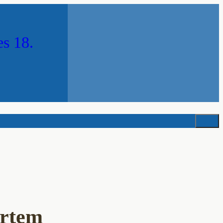
es 18.
Suchen
hrtem