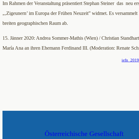
Im Rahmen der Veranstaltung präsentiert Stephan Steiner das neu er
„‚Zigeunern’ im Europa der Frühen Neuzeit” widmet. Es versammelt Be
breiten geographischen Raum ab.
15. Jänner 2020: Andrea Sommer-Mathis (Wien) / Christian Standhartin
María Ana an ihren Ehemann Ferdinand III. (Moderation: Renate Schr
iefn_201
Österreichische Gesellschaft