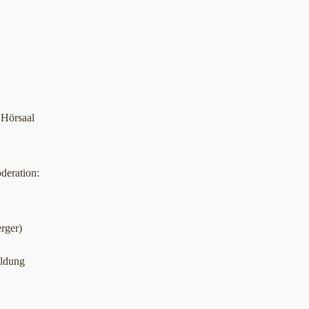
 Hörsaal
deration:
rger)
ildung