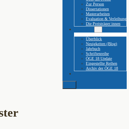
Zur Person
Dissertationen
Masterarbeiten
Evaluation & Verleihung
Die Preisträger:innen
Aktivitäten
Überblick
Neuigkeiten (Blog)
Jahrbuch
Schriftenreihe
ÖGE 18 Update
Eingestellte Reihen
Archiv der ÖGE 18
Mitgliederbereich
Suchen
ster