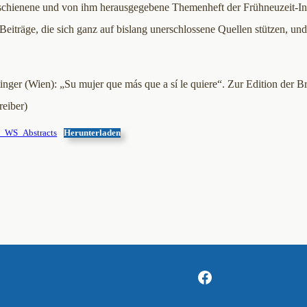
schienene und von ihm herausgegebene Themenheft der Frühneuzeit-Inf
iträge, die sich ganz auf bislang unerschlossene Quellen stützen, und
ger (Wien): „Su mujer que más que a sí le quiere“. Zur Edition der Bri
eiber)
9_WS_Abstracts
Herunterladen
Facebook