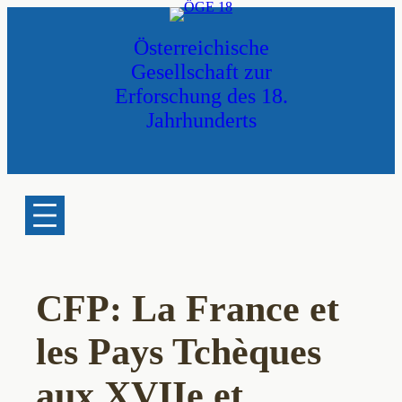
Zum
Inhalt
Österreichische
springen
Gesellschaft zur
Erforschung des 18.
Jahrhunderts
CFP: La France et
les Pays Tchèques
aux XVIIe et