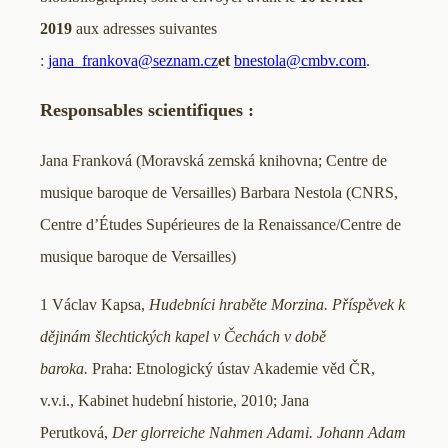
2019
aux adresses suivantes
:
jana_frankova@seznam.cz
et
bnestola@cmbv.com
.
Responsables scientifiques :
Jana Franková (Moravská zemská knihovna; Centre de
musique baroque de Versailles) Barbara Nestola (CNRS,
Centre d’Études Supérieures de la Renaissance/Centre de
musique baroque de Versailles)
1 Václav Kapsa,
Hudebníci hraběte Morzina. Příspěvek k
dějinám šlechtických kapel v Čechách v době
baroka.
Praha: Etnologický ústav Akademie věd ČR,
v.v.i., Kabinet hudební historie, 2010; Jana
Perutková,
Der glorreiche Nahmen Adami. Johann Adam