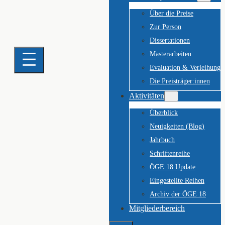
Über die Preise
Zur Person
Dissertationen
Masterarbeiten
Evaluation & Verleihung
Die Preisträger:innen
Aktivitäten
Überblick
Neuigkeiten (Blog)
Jahrbuch
Schriftenreihe
ÖGE 18 Update
Eingestellte Reihen
Archiv der ÖGE 18
Mitgliederbereich
Suchen