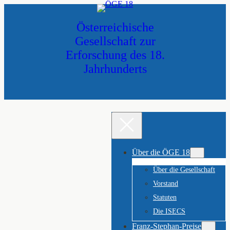
Zum
Inhalt
Österreichische
springen
Gesellschaft zur
Erforschung des 18.
Jahrhunderts
Über die ÖGE 18
Über die Gesellschaft
Vorstand
Statuten
Die ISECS
Franz-Stephan-Preise