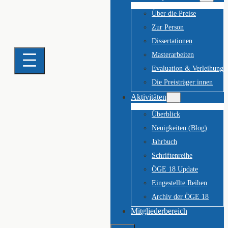
Über die Preise
Zur Person
Dissertationen
Masterarbeiten
Evaluation & Verleihung
Die Preisträger:innen
Aktivitäten
Überblick
Neuigkeiten (Blog)
Jahrbuch
Schriftenreihe
ÖGE 18 Update
Eingestellte Reihen
Archiv der ÖGE 18
Mitgliederbereich
Suchen