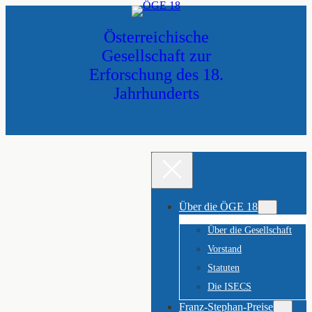
Zum
Inhalt
Österreichische
springen
Gesellschaft zur
Erforschung des 18.
Jahrhunderts
Über die ÖGE 18
Über die Gesellschaft
Vorstand
Statuten
Die ISECS
Franz-Stephan-Preise