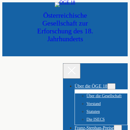
Zum
Inhalt
Österreichische
springen
Gesellschaft zur
Erforschung des 18.
Jahrhunderts
Über die ÖGE 18
Über die Gesellschaft
Vorstand
Statuten
Die ISECS
Franz-Stephan-Preise