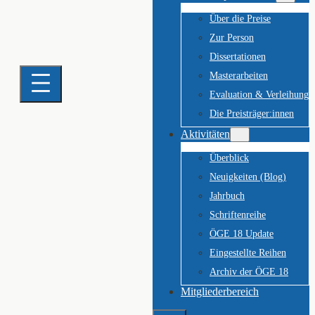
Über die Preise
Zur Person
Dissertationen
Masterarbeiten
Evaluation & Verleihung
Die Preisträger:innen
Aktivitäten
Überblick
Neuigkeiten (Blog)
Jahrbuch
Schriftenreihe
ÖGE 18 Update
Eingestellte Reihen
Archiv der ÖGE 18
Mitgliederbereich
Suchen