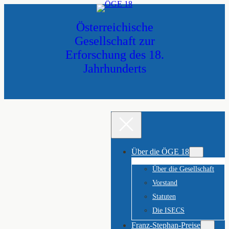
Zum
Inhalt
Österreichische
springen
Gesellschaft zur
Erforschung des 18.
Jahrhunderts
Über die ÖGE 18
Über die Gesellschaft
Vorstand
Statuten
Die ISECS
Franz-Stephan-Preise