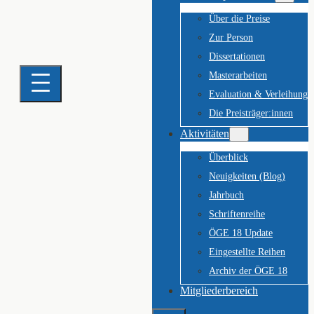
Über die Preise
Zur Person
Dissertationen
Masterarbeiten
Evaluation & Verleihung
Die Preisträger:innen
Aktivitäten
Überblick
Neuigkeiten (Blog)
Jahrbuch
Schriftenreihe
ÖGE 18 Update
Eingestellte Reihen
Archiv der ÖGE 18
Mitgliederbereich
Suchen