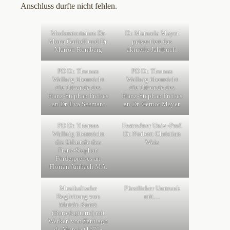
Anschluss durfte nicht fehlen.
Moderatorinnen Dr.
Dr. Manuela Mayer
Mona Garloff und Dr.
präsentiert das
Marion Romberg
aktuelle Jahrbuch.
PD Dr. Thomas
PD Dr. Thomas
Wallnig überreicht
Wallnig überreicht
die Urkunde des
die Urkunde des
Franz-Stephan Preises
Franz-Stephan Preises
an Dr. Eva Seeman.
an Dr. Gernot Mayer.
PD Dr. Thomas
Festredner Univ.-Prof.
Wallnig überreicht
Dr. Norbert Christian
die Urkunde des
Weis
Franz-Stephan
Förderpreises an
Florian Ambach MA.
Musikalische
Fürstlicher Umtrunk
Begleitung von
mit…
Marcin Kranz
(Barockgitarre) mit
Werken von Santiago
de Murcia (1673-