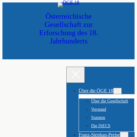
Zum
Inhalt
Österreichische
springen
Gesellschaft zur
Erforschung des 18.
Jahrhunderts
Über die ÖGE 18
Über die Gesellschaft
Vorstand
Statuten
Die ISECS
Franz-Stephan-Preise