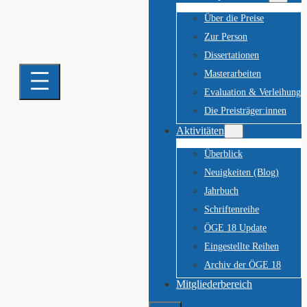
Über die Preise
Zur Person
Dissertationen
Masterarbeiten
Evaluation & Verleihung
Die Preisträger:innen
Aktivitäten
Überblick
Neuigkeiten (Blog)
Jahrbuch
Schriftenreihe
ÖGE 18 Update
Eingestellte Reihen
Archiv der ÖGE 18
Mitgliederbereich
Suchen