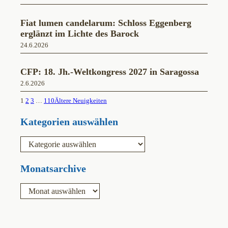
Fiat lumen candelarum: Schloss Eggenberg
erglänzt im Lichte des Barock
24.6.2026
CFP: 18. Jh.-Weltkongress 2027 in Saragossa
2.6.2026
1
2
3
…
110
Ältere Neuigkeiten
Kategorien auswählen
K
a
t
e
Monatsarchive
g
o
A
r
r
i
c
e
h
n
i
v