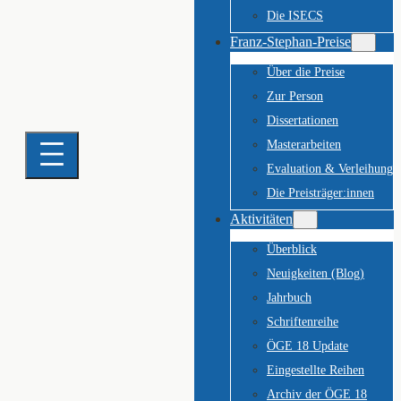
Die ISECS
Franz-Stephan-Preise
Über die Preise
Zur Person
Dissertationen
Masterarbeiten
Evaluation & Verleihung
Die Preisträger:innen
Aktivitäten
Überblick
Neuigkeiten (Blog)
Jahrbuch
Schriftenreihe
ÖGE 18 Update
Eingestellte Reihen
Archiv der ÖGE 18