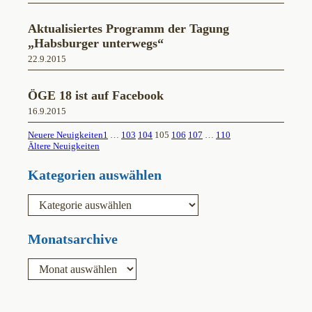
Aktualisiertes Programm der Tagung
„Habsburger unterwegs“
22.9.2015
ÖGE 18 ist auf Facebook
16.9.2015
Neuere Neuigkeiten
1
…
103
104
105
106
107
…
110
Ältere Neuigkeiten
Kategorien auswählen
K
a
t
e
Monatsarchive
g
o
A
r
r
i
c
e
h
n
i