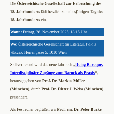
Die
Österreichische Gesellschaft zur Erforschung des
18. Jahrhunderts
lädt herzlich zum diesjährigen
Tag des
18. Jahrhunderts
ein.
Wann:
Freitag, 28. November 2025, 18:15 Uhr
Wo:
Österreichische Gesellschaft für Literatur,
Palais
Wilczek
, Herrengasse 5, 1010 Wien
Stellvertretend wird das neue Jahrbuch
„
Doing Baroque.
Interdisziplinäre Zugänge zum Barock als Praxis
“
,
herausgegeben von
Prof. Dr. Markus Müller
(München)
, durch
Prof. Dr. Dieter J. Weiss (München)
präsentiert.
Als Festredner begrüßen wir
Prof. em. Dr. Peter Burke