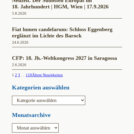
Neuzeit. Der Südosten Europas im
18. Jahrhundert | HGM, Wien | 17.9.2026
5.8.2026
Fiat lumen candelarum: Schloss Eggenberg
erglänzt im Lichte des Barock
24.6.2026
CFP: 18. Jh.-Weltkongress 2027 in Saragossa
2.6.2026
1
2
3
…
110
Ältere Neuigkeiten
Kategorien auswählen
K
a
t
e
Monatsarchive
g
o
A
r
r
i