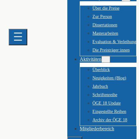
Über die Preise
Zur Person
Dissertationen
Masterarbeiten
Evaluation & Verleihung
Die Preisträger:innen
Aktivitäten
Überblick
Neuigkeiten (Blog)
Jahrbuch
Schriftenreihe
ÖGE 18 Update
Eingestellte Reihen
Archiv der ÖGE 18
Mitgliederbereich
Suchen