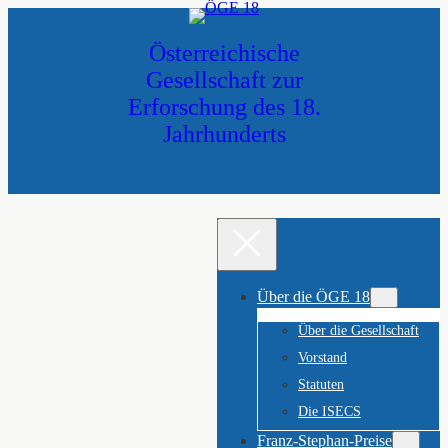
Zum
Inhalt
Österreichische
springen
Gesellschaft zur
Erforschung des 18.
Jahrhunderts
Über die ÖGE 18
Über die Gesellschaft
Vorstand
Statuten
Die ISECS
Franz-Stephan-Preise