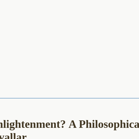
nlightenment? A Philosophica
vallar