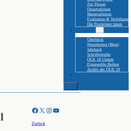
Zur Person
Dissertationen
Masterarbeiten
Evaluation & Verleihung
Die Preisträger:innen
Aktivitäten
Überblick
Neuigkeiten (Blog)
Jahrbuch
Schriftenreihe
ÖGE 18 Update
Eingestellte Reihen
Archiv der ÖGE 18
Mitgliederbereich
Suchen
Facebook
X
Instagram
YouTube
l
Zurück