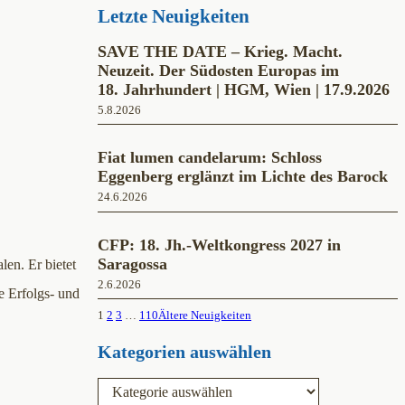
Letzte Neuigkeiten
SAVE THE DATE – Krieg. Macht.
Neuzeit. Der Südosten Europas im
18. Jahrhundert | HGM, Wien | 17.9.2026
5.8.2026
Fiat lumen candelarum: Schloss
Eggenberg erglänzt im Lichte des Barock
24.6.2026
CFP: 18. Jh.-Weltkongress 2027 in
Saragossa
len. Er bietet
2.6.2026
e Erfolgs- und
1
2
3
…
110
Ältere Neuigkeiten
Kategorien auswählen
K
a