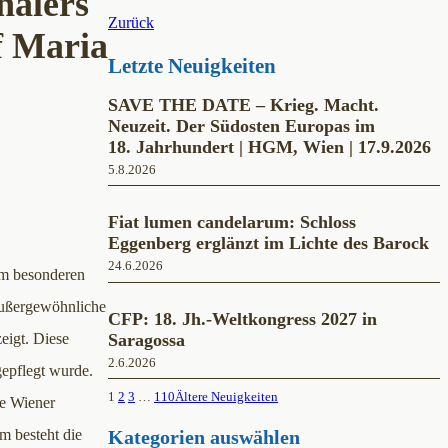
halers
c
s
u
Zurück
e
t
T
f Maria
b
a
u
Letzte Neuigkeiten
o
g
b
o
r
e
k
a
SAVE THE DATE – Krieg. Macht.
m
Neuzeit. Der Südosten Europas im
18. Jahrhundert | HGM, Wien | 17.9.2026
5.8.2026
Fiat lumen candelarum: Schloss
Eggenberg erglänzt im Lichte des Barock
24.6.2026
em besonderen
 außergewöhnliche
CFP: 18. Jh.-Weltkongress 2027 in
Saragossa
eigt. Diese
2.6.2026
gepflegt wurde.
1
2
3
…
110
Ältere Neuigkeiten
ie Wiener
m besteht die
Kategorien auswählen