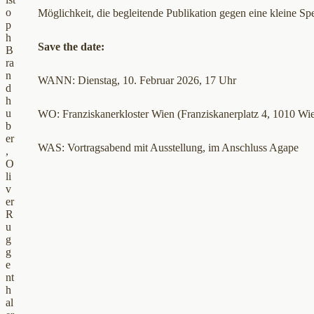
o
Möglichkeit, die begleitende Publikation gegen eine kleine S
p
h
Save the date:
B
ra
n
WANN: Dienstag, 10. Februar 2026, 17 Uhr
d
h
u
WO: Franziskanerkloster Wien (Franziskanerplatz 4, 1010 Wie
b
er
WAS: Vortragsabend mit Ausstellung, im Anschluss Agape
,
O
li
v
er
R
u
g
g
e
nt
h
al