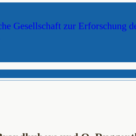
che Gesellschaft zur Erforschung d
s
reich