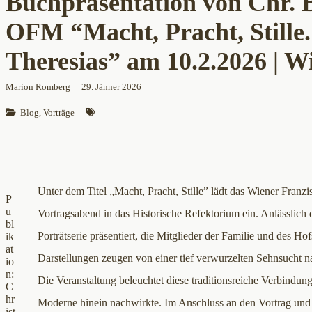
Buchpräsentation von Chr. 
OFM “Macht, Pracht, Stille
Theresias” am 10.2.2026 | W
Marion Romberg
29. Jänner 2026
Blog
, 
Vorträge
Unter dem Titel „Macht, Pracht, Stille” lädt das Wiener Fra
P
u
Vortragsabend in das Historische Refektorium ein. Anlässlich 
bl
Porträtserie präsentiert, die Mitglieder der Familie und des H
ik
at
Darstellungen zeugen von einer tief verwurzelten Sehnsucht na
io
n:
Die Veranstaltung beleuchtet diese traditionsreiche Verbindung
C
hr
Moderne hinein nachwirkte. Im Anschluss an den Vortrag und d
ist