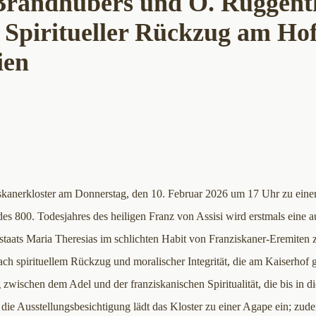
Brandhubers und O. Ruggent
. Spiritueller Rückzug am Ho
ien
nziskanerkloster am Donnerstag, den 10. Februar 2026 um 17 Uhr zu ein
des 800. Todesjahres des heiligen Franz von Assisi wird erstmals eine
ofstaats Maria Theresias im schlichten Habit von Franziskaner-Eremiten z
ch spirituellem Rückzug und moralischer Integrität, die am Kaiserhof 
 zwischen dem Adel und der franziskanischen Spiritualität, die bis in d
ie Ausstellungsbesichtigung lädt das Kloster zu einer Agape ein; zude