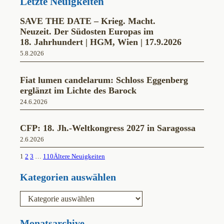
Letzte Neuigkeiten
SAVE THE DATE – Krieg. Macht.
Neuzeit. Der Südosten Europas im
18. Jahrhundert | HGM, Wien | 17.9.2026
5.8.2026
Fiat lumen candelarum: Schloss Eggenberg
erglänzt im Lichte des Barock
24.6.2026
CFP: 18. Jh.-Weltkongress 2027 in Saragossa
2.6.2026
1
2
3
…
110
Ältere Neuigkeiten
Kategorien auswählen
K
a
t
e
Monatsarchive