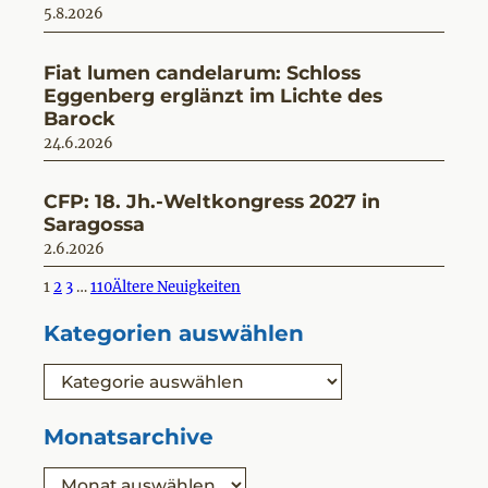
5.8.2026
Fiat lumen candelarum: Schloss
Eggenberg erglänzt im Lichte des
Barock
24.6.2026
CFP: 18. Jh.-Weltkongress 2027 in
Saragossa
2.6.2026
1
2
3
…
110
Ältere Neuigkeiten
Kategorien auswählen
K
a
t
e
Monatsarchive
g
o
A
r