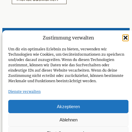
r
i
c
e
h
n
i
v
Zustimmung verwalten
Österreichische
Um dir ein optimales Erlebnis zu bieten, verwenden wir
Technologien wie Cookies, um Geräteinformationen zu speichern
Gesellschaft
und/oder darauf zuzugreifen. Wenn du diesen Technologien
zustimmst, können wir Daten wie das Surfverhalten oder
zur
eindeutige IDs auf dieser Website verarbeiten. Wenn du deine
Zustimmung nicht erteilst oder zurückziehst, können bestimmte
Erforschung
Merkmale und Funktionen beeinträchtigt werden.
des 18.
Dienste verwalten
Jahrhunderts
Akzeptieren
Kontakt
·
Impressum
Ablehnen
Facebook
Instagram
YouTube