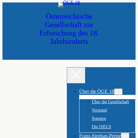
Zum
Inhalt
Österreichische
springen
Gesellschaft zur
Erforschung des 18.
Jahrhunderts
Über die ÖGE 18
Über die Gesellschaft
Vorstand
Statuten
Die ISECS
Franz-Stephan-Preise