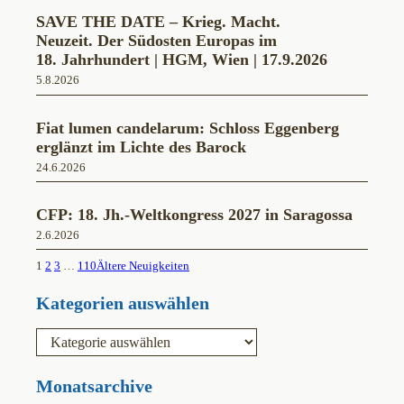
SAVE THE DATE – Krieg. Macht.
Neuzeit. Der Südosten Europas im
18. Jahrhundert | HGM, Wien | 17.9.2026
5.8.2026
Fiat lumen candelarum: Schloss Eggenberg
erglänzt im Lichte des Barock
24.6.2026
CFP: 18. Jh.-Weltkongress 2027 in Saragossa
2.6.2026
1
2
3
…
110
Ältere Neuigkeiten
Kategorien auswählen
K
a
t
e
Monatsarchive
g