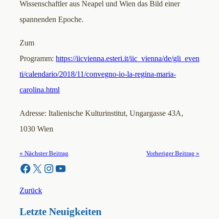
Wissenschaftler aus Neapel und Wien das Bild einer
spannenden Epoche.
Zum
Programm:
https://iicvienna.esteri.it/iic_vienna/de/gli_even
ti/calendario/2018/11/convegno-io-la-regina-maria-
carolina.html
Adresse: Italienische Kulturinstitut, Ungargasse 43A,
1030 Wien
« Nächster Beitrag
Vorheriger Beitrag »
Facebook
X
Instagram
YouTube
Zurück
Letzte Neuigkeiten