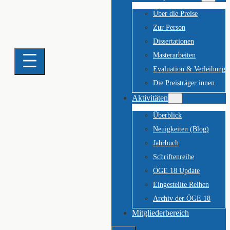
Über die Preise
Zur Person
Dissertationen
Masterarbeiten
Evaluation & Verleihung
Die Preisträger:innen
Aktivitäten
Überblick
Neuigkeiten (Blog)
Jahrbuch
Schriftenreihe
ÖGE 18 Update
Eingestellte Reihen
Archiv der ÖGE 18
Mitgliederbereich
Suchen