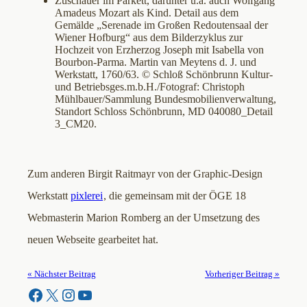
Zuschauer im Parkett, darunter u.a. auch Wolfgang
Amadeus Mozart als Kind. Detail aus dem
Gemälde „Serenade im Großen Redoutensaal der
Wiener Hofburg“ aus dem Bilderzyklus zur
Hochzeit von Erzherzog Joseph mit Isabella von
Bourbon-Parma. Martin van Meytens d. J. und
Werkstatt, 1760/63. © Schloß Schönbrunn Kultur-
und Betriebsges.m.b.H./Fotograf: Christoph
Mühlbauer/Sammlung Bundesmobilienverwaltung,
Standort Schloss Schönbrunn, MD 040080_Detail
3_CM20.
Zum anderen Birgit Raitmayr von der Graphic-Design
Werkstatt
pixlerei
, die gemeinsam mit der ÖGE 18
Webmasterin Marion Romberg an der Umsetzung des
neuen Webseite gearbeitet hat.
« Nächster Beitrag
Vorheriger Beitrag »
Facebook
X
Instagram
YouTube