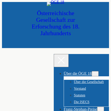
Zum
Inhalt
Österreichische
springen
Gesellschaft zur
Erforschung des 18.
Jahrhunderts
Über die ÖGE 18
Über die Gesellschaft
Vorstand
Statuten
Die ISECS
Franz-Stephan-Preise