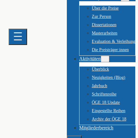
Über die Preise
Zur Person
Dissertationen
Masterarbeiten
Evaluation & Verleihung
Die Preisträger:innen
Aktivitäten
Überblick
Neuigkeiten (Blog)
Jahrbuch
Schriftenreihe
ÖGE 18 Update
Eingestellte Reihen
Archiv der ÖGE 18
Mitgliederbereich
Suchen