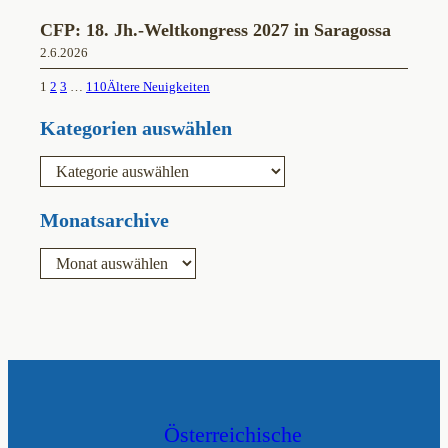
CFP: 18. Jh.-Weltkongress 2027 in Saragossa
2.6.2026
1
2
3
…
110
Ältere Neuigkeiten
Kategorien auswählen
K
a
t
e
Monatsarchive
g
o
A
r
r
i
c
e
h
n
i
v
Österreichische