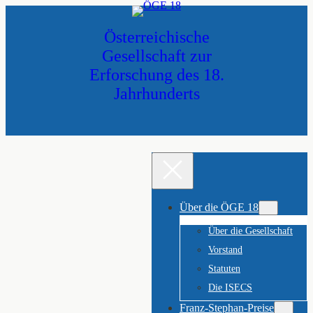
Zum
Inhalt
Österreichische
springen
Gesellschaft zur
Erforschung des 18.
Jahrhunderts
Über die ÖGE 18
Über die Gesellschaft
Vorstand
Statuten
Die ISECS
Franz-Stephan-Preise