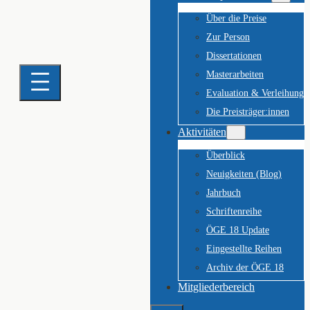
Über die Preise
Zur Person
Dissertationen
Masterarbeiten
Evaluation & Verleihung
Die Preisträger:innen
Aktivitäten
Überblick
Neuigkeiten (Blog)
Jahrbuch
Schriftenreihe
ÖGE 18 Update
Eingestellte Reihen
Archiv der ÖGE 18
Mitgliederbereich
Suchen