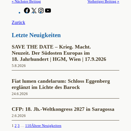
« Nächster Beitrag
Vorheriger Beitrag »
F
X
I
Y
a
n
o
c
s
u
Zurück
e
t
T
b
a
u
Letzte Neuigkeiten
o
g
b
o
r
e
k
a
SAVE THE DATE – Krieg. Macht.
m
Neuzeit. Der Südosten Europas im
18. Jahrhundert | HGM, Wien | 17.9.2026
5.8.2026
Fiat lumen candelarum: Schloss Eggenberg
erglänzt im Lichte des Barock
24.6.2026
CFP: 18. Jh.-Weltkongress 2027 in Saragossa
2.6.2026
1
2
3
…
110
Ältere Neuigkeiten