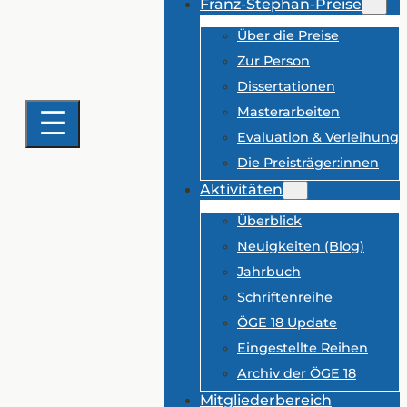
Franz-Stephan-Preise
Über die Preise
Zur Person
Dissertationen
Masterarbeiten
Evaluation & Verleihung
Die Preisträger:innen
Aktivitäten
Überblick
Neuigkeiten (Blog)
Jahrbuch
Schriftenreihe
ÖGE 18 Update
Eingestellte Reihen
Archiv der ÖGE 18
Mitgliederbereich