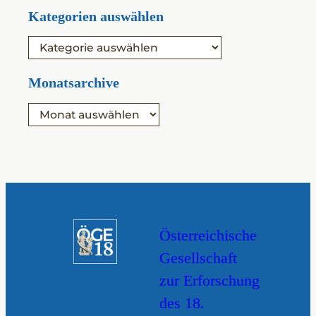
Kategorien auswählen
K
a
t
e
Monatsarchive
g
o
A
r
r
i
c
e
h
n
i
v
Österreichische
Gesellschaft
zur Erforschung
des 18.