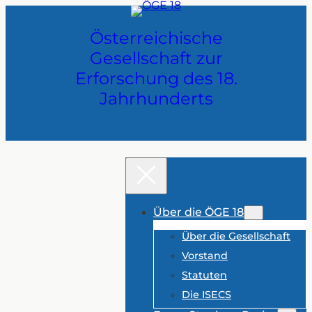
Zum
Inhalt
Österreichische
springen
Gesellschaft zur
Erforschung des 18.
Jahrhunderts
Über die ÖGE 18
Über die Gesellschaft
Vorstand
Statuten
Die ISECS