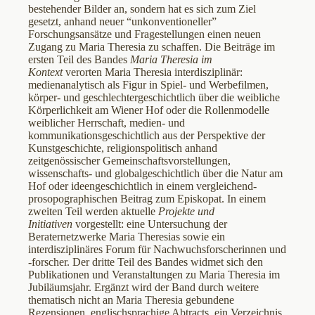
bestehender Bilder an, sondern hat es sich zum Ziel
gesetzt, anhand neuer “unkonventioneller”
Forschungsansätze und Fragestellungen einen neuen
Zugang zu Maria Theresia zu schaffen. Die Beiträge im
ersten Teil des Bandes
Maria Theresia im
Kontext
verorten Maria Theresia interdisziplinär:
medienanalytisch als Figur in Spiel- und Werbefilmen,
körper- und geschlechtergeschichtlich über die weibliche
Körperlichkeit am Wiener Hof oder die Rollenmodelle
weiblicher Herrschaft, medien- und
kommunikationsgeschichtlich aus der Perspektive der
Kunstgeschichte, religionspolitisch anhand
zeitgenössischer Gemeinschaftsvorstellungen,
wissenschafts- und globalgeschichtlich über die Natur am
Hof oder ideengeschichtlich in einem vergleichend-
prosopographischen Beitrag zum Episkopat. In einem
zweiten Teil werden aktuelle
Projekte und
Initiativen
vorgestellt: eine Untersuchung der
Beraternetzwerke Maria Theresias sowie ein
interdisziplinäres Forum für Nachwuchsforscherinnen und
-forscher. Der dritte Teil des Bandes widmet sich den
Publikationen und Veranstaltungen zu Maria Theresia im
Jubiläumsjahr. Ergänzt wird der Band durch weitere
thematisch nicht an Maria Theresia gebundene
Rezensionen, englischsprachige Abtracts, ein Verzeichnis