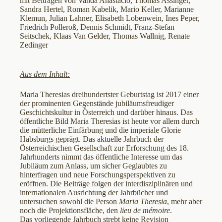
mit Beiträgen von Vanda Anastácio, Thomas Assinger,
Sandra Hertel, Roman Kabelik, Mario Keller, Marianne
Klemun, Julian Lahner, Elisabeth Lobenwein, Ines Peper,
Friedrich Polleroß, Dennis Schmidt, Franz-Stefan
Seitschek, Klaas Van Gelder, Thomas Wallnig, Renate
Zedinger
Aus dem Inhalt:
Maria Theresias dreihundertster Geburtstag ist 2017 einer
der prominenten Gegenstände jubiläumsfreudiger
Geschichtskultur in Österreich und darüber hinaus. Das
öffentliche Bild Maria Theresias ist heute vor allem durch
die mütterliche Einfärbung und die imperiale Glorie
Habsburgs geprägt. Das aktuelle Jahrbuch der
Österreichischen Gesellschaft zur Erforschung des 18.
Jahrhunderts nimmt das öffentliche Interesse um das
Jubiläum zum Anlass, um sicher Geglaubtes zu
hinterfragen und neue Forschungsperspektiven zu
eröffnen. Die Beiträge folgen der interdisziplinären und
internationalen Ausrichtung der Jahrbücher und
untersuchen sowohl die Person
Maria Theresia
, mehr aber
noch die Projektionsfläche, den
lieu de mémoire
.
Das vorliegende Jahrbuch strebt keine Revision