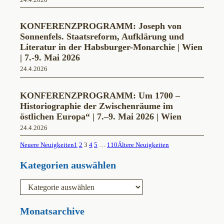
KONFERENZPROGRAMM: Joseph von
Sonnenfels. Staatsreform, Aufklärung und
Literatur in der Habsburger-Monarchie | Wien
| 7.-9. Mai 2026
24.4.2026
KONFERENZPROGRAMM: Um 1700 –
Historiographie der Zwischenräume im
östlichen Europa“ | 7.–9. Mai 2026 | Wien
24.4.2026
Neuere Neuigkeiten
1
2
3
4
5
…
110
Ältere Neuigkeiten
Kategorien auswählen
K
a
t
e
Monatsarchive
g
o