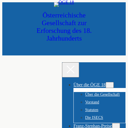
Zum
Inhalt
Österreichische
springen
Gesellschaft zur
Erforschung des 18.
Jahrhunderts
Über die ÖGE 18
Über die Gesellschaft
Vorstand
Statuten
Die ISECS
Franz-Stephan-Preise