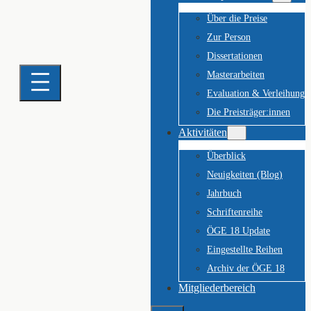
Über die Preise
Zur Person
Dissertationen
Masterarbeiten
Evaluation & Verleihung
Die Preisträger:innen
Aktivitäten
Überblick
Neuigkeiten (Blog)
Jahrbuch
Schriftenreihe
ÖGE 18 Update
Eingestellte Reihen
Archiv der ÖGE 18
Mitgliederbereich
Suchen