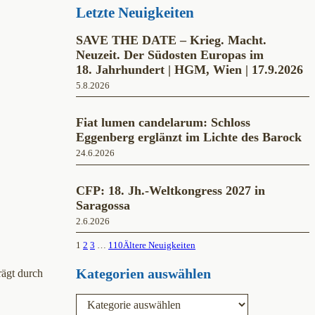
Letzte Neuigkeiten
SAVE THE DATE – Krieg. Macht.
Neuzeit. Der Südosten Europas im
18. Jahrhundert | HGM, Wien | 17.9.2026
5.8.2026
Fiat lumen candelarum: Schloss
Eggenberg erglänzt im Lichte des Barock
24.6.2026
CFP: 18. Jh.-Weltkongress 2027 in
Saragossa
2.6.2026
1
2
3
…
110
Ältere Neuigkeiten
Kategorien auswählen
rägt durch
K
a