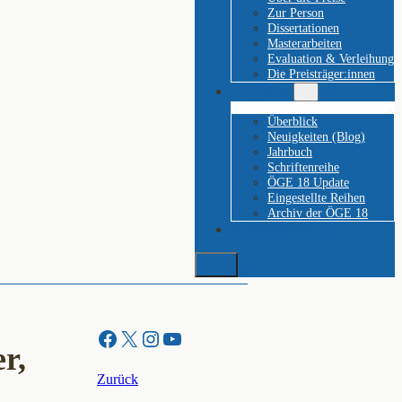
Zur Person
Dissertationen
Masterarbeiten
Evaluation & Verleihung
Die Preisträger:innen
Aktivitäten
Überblick
Neuigkeiten (Blog)
Jahrbuch
Schriftenreihe
ÖGE 18 Update
Eingestellte Reihen
Archiv der ÖGE 18
Mitgliederbereich
Suchen
Facebook
X
Instagram
YouTube
r,
Zurück