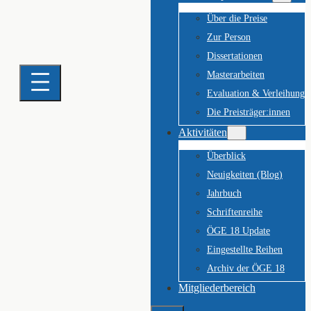
Über die Preise
Zur Person
Dissertationen
Masterarbeiten
Evaluation & Verleihung
Die Preisträger:innen
Aktivitäten
Überblick
Neuigkeiten (Blog)
Jahrbuch
Schriftenreihe
ÖGE 18 Update
Eingestellte Reihen
Archiv der ÖGE 18
Mitgliederbereich
Suchen