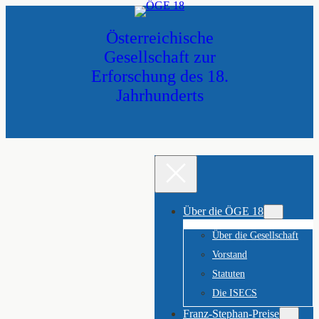
Zum
Inhalt
Österreichische
springen
Gesellschaft zur
Erforschung des 18.
Jahrhunderts
Über die ÖGE 18
Über die Gesellschaft
Vorstand
Statuten
Die ISECS
Franz-Stephan-Preise