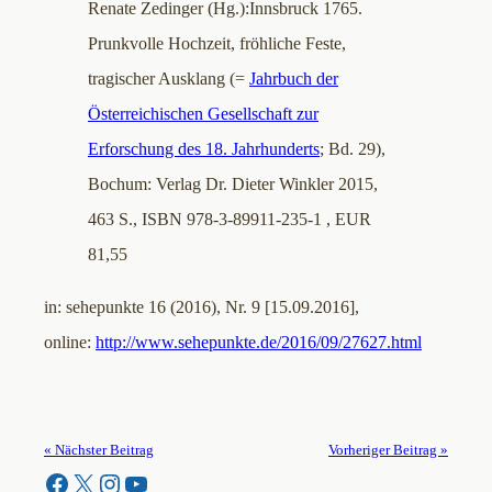
Renate Zedinger (Hg.):Innsbruck 1765.
Prunkvolle Hochzeit, fröhliche Feste,
tragischer Ausklang (=
Jahrbuch der
Österreichischen Gesellschaft zur
Erforschung des 18. Jahrhunderts
; Bd. 29),
Bochum: Verlag Dr. Dieter Winkler 2015,
463 S., ISBN 978-3-89911-235-1 , EUR
81,55
in: sehepunkte 16 (2016), Nr. 9 [15.09.2016],
online:
http://www.sehepunkte.de/2016/09/27627.html
« Nächster Beitrag
Vorheriger Beitrag »
Facebook
X
Instagram
YouTube