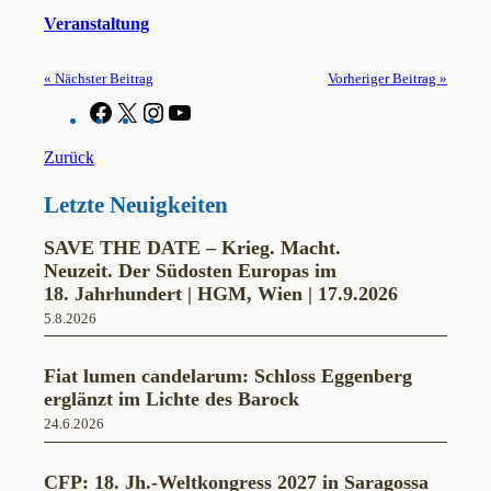
Veranstaltung
« Nächster Beitrag
Vorheriger Beitrag »
F
X
I
Y
a
n
o
c
s
u
Zurück
e
t
T
b
a
u
Letzte Neuigkeiten
o
g
b
o
r
e
k
a
SAVE THE DATE – Krieg. Macht.
m
Neuzeit. Der Südosten Europas im
18. Jahrhundert | HGM, Wien | 17.9.2026
5.8.2026
Fiat lumen candelarum: Schloss Eggenberg
erglänzt im Lichte des Barock
24.6.2026
CFP: 18. Jh.-Weltkongress 2027 in Saragossa