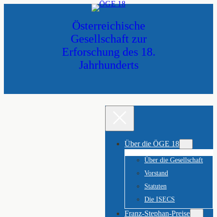
Zum
Inhalt
Österreichische
springen
Gesellschaft zur
Erforschung des 18.
Jahrhunderts
Über die ÖGE 18
Über die Gesellschaft
Vorstand
Statuten
Die ISECS
Franz-Stephan-Preise