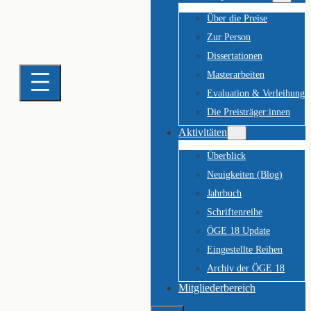
Über die Preise
Zur Person
Dissertationen
Masterarbeiten
Evaluation & Verleihung
Die Preisträger:innen
Aktivitäten
Überblick
Neuigkeiten (Blog)
Jahrbuch
Schriftenreihe
ÖGE 18 Update
Eingestellte Reihen
Archiv der ÖGE 18
Mitgliederbereich
Suchen