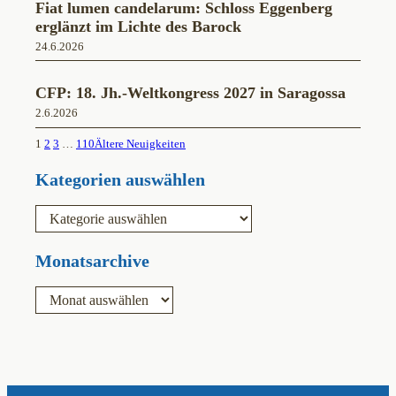
Fiat lumen candelarum: Schloss Eggenberg
erglänzt im Lichte des Barock
24.6.2026
CFP: 18. Jh.-Weltkongress 2027 in Saragossa
2.6.2026
1
2
3
…
110
Ältere Neuigkeiten
Kategorien auswählen
K
a
t
e
Monatsarchive
g
o
A
r
r
i
c
e
h
n
i
v