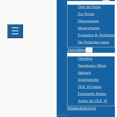
Über die Preise
Zur Person
Dissertationen
Masterarbeiten
Evaluation & Verleihung
Die Preisträger:innen
Aktivitäten
Überblick
Neuigkeiten (Blog)
Jahrbuch
Schriftenreihe
ÖGE 18 Update
Eingestellte Reihen
Archiv der ÖGE 18
Mitgliederbereich
Suchen