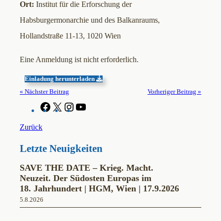
Ort:
Institut für die Erforschung der
Habsburgermonarchie und des Balkanraums,
Hollandstraße 11-13, 1020 Wien
Eine Anmeldung ist nicht erforderlich.
Einladung herunterladen
« Nächster Beitrag
Vorheriger Beitrag »
F
X
I
Y
a
n
o
c
s
u
Zurück
e
t
T
b
a
u
Letzte Neuigkeiten
o
g
b
o
r
e
k
a
SAVE THE DATE – Krieg. Macht.
m
Neuzeit. Der Südosten Europas im
18. Jahrhundert | HGM, Wien | 17.9.2026
5.8.2026