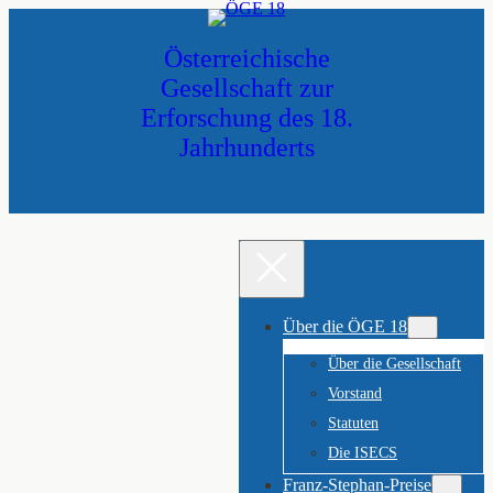
Zum
Inhalt
Österreichische
springen
Gesellschaft zur
Erforschung des 18.
Jahrhunderts
Über die ÖGE 18
Über die Gesellschaft
Vorstand
Statuten
Die ISECS
Franz-Stephan-Preise