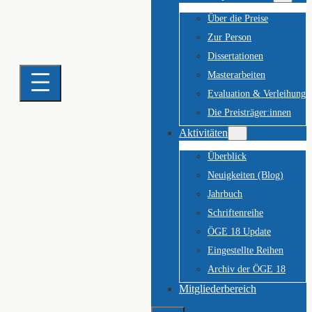
Über die Preise
Zur Person
Dissertationen
Masterarbeiten
Evaluation & Verleihung
Die Preisträger:innen
Aktivitäten
Überblick
Neuigkeiten (Blog)
Jahrbuch
Schriftenreihe
ÖGE 18 Update
Eingestellte Reihen
Archiv der ÖGE 18
Mitgliederbereich
Suchen