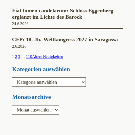
Fiat lumen candelarum: Schloss Eggenberg
erglänzt im Lichte des Barock
24.6.2026
CFP: 18. Jh.-Weltkongress 2027 in Saragossa
2.6.2026
1
2
3
…
110
Ältere Neuigkeiten
Kategorien auswählen
K
a
t
e
Monatsarchive
g
o
A
r
r
i
c
e
h
n
i
v