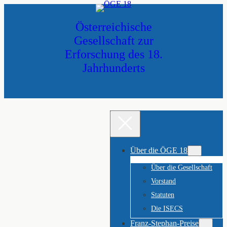
Zum
Inhalt
Österreichische
springen
Gesellschaft zur
Erforschung des 18.
Jahrhunderts
Über die ÖGE 18
Über die Gesellschaft
Vorstand
Statuten
Die ISECS
Franz-Stephan-Preise