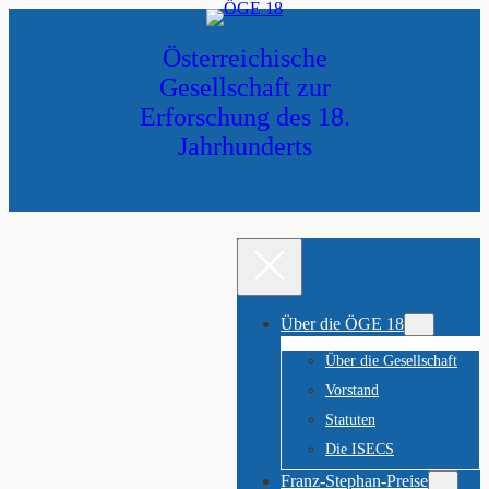
Zum
Inhalt
Österreichische
springen
Gesellschaft zur
Erforschung des 18.
Jahrhunderts
Über die ÖGE 18
Über die Gesellschaft
Vorstand
Statuten
Die ISECS
Franz-Stephan-Preise