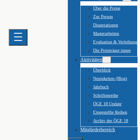
Über die Preise
Zur Person
Dissertationen
Masterarbeiten
Evaluation & Verleihung
Die Preisträger:innen
Aktivitäten
Überblick
Neuigkeiten (Blog)
Jahrbuch
Schriftenreihe
ÖGE 18 Update
Eingestellte Reihen
Archiv der ÖGE 18
Mitgliederbereich
Suchen