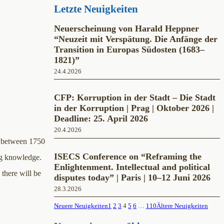
Letzte Neuigkeiten
Neuerscheinung von Harald Heppner
“Neuzeit mit Verspätung. Die Anfänge der
Transition in Europas Südosten (1683–
1821)”
24.4.2026
CFP: Korruption in der Stadt – Die Stadt
in der Korruption | Prag | Oktober 2026 |
Deadline: 25. April 2026
20.4.2026
ld between 1750
ISECS Conference on “Reframing the
ng knowledge.
Enlightenment. Intellectual and political
 there will be
disputes today” | Paris | 10–12 Juni 2026
28.3.2026
Neuere Neuigkeiten
1
2
3
4
5
6
…
110
Ältere Neuigkeiten