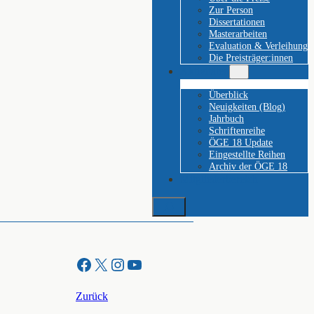
Zur Person
Dissertationen
Masterarbeiten
Evaluation & Verleihung
Die Preisträger:innen
Aktivitäten
Überblick
Neuigkeiten (Blog)
Jahrbuch
Schriftenreihe
ÖGE 18 Update
Eingestellte Reihen
Archiv der ÖGE 18
Mitgliederbereich
Suchen
Facebook
X
Instagram
YouTube
Zurück