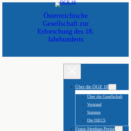
Zum
Inhalt
Österreichische
springen
Gesellschaft zur
Erforschung des 18.
Jahrhunderts
Über die ÖGE 18
Über die Gesellschaft
Vorstand
Statuten
Die ISECS
Franz-Stephan-Preise