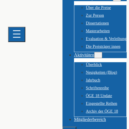
Über die Preise
Zur Person
Dissertationen
Masterarbeiten
Evaluation & Verleihung
Die Preisträger:innen
Aktivitäten
Überblick
Neuigkeiten (Blog)
Jahrbuch
Schriftenreihe
ÖGE 18 Update
Eingestellte Reihen
Archiv der ÖGE 18
Mitgliederbereich
Suchen