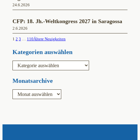
24.6.2026
CFP: 18. Jh.-Weltkongress 2027 in Saragossa
2.6.2026
1
2
3
…
110
Ältere Neuigkeiten
Kategorien auswählen
K
a
t
e
Monatsarchive
g
o
A
r
r
i
c
e
h
n
i
v