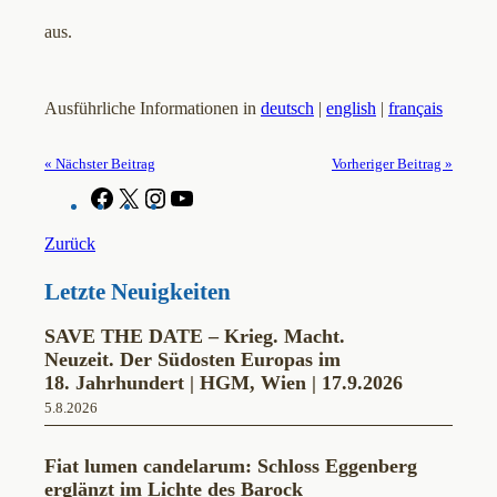
aus.
Ausführliche Informationen in
deutsch
|
english
|
français
« Nächster Beitrag
Vorheriger Beitrag »
F
X
I
Y
a
n
o
c
s
u
Zurück
e
t
T
b
a
u
Letzte Neuigkeiten
o
g
b
o
r
e
k
a
SAVE THE DATE – Krieg. Macht.
m
Neuzeit. Der Südosten Europas im
18. Jahrhundert | HGM, Wien | 17.9.2026
5.8.2026
Fiat lumen candelarum: Schloss Eggenberg
erglänzt im Lichte des Barock