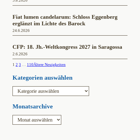
5.8.2026
Fiat lumen candelarum: Schloss Eggenberg
erglänzt im Lichte des Barock
24.6.2026
CFP: 18. Jh.-Weltkongress 2027 in Saragossa
2.6.2026
1
2
3
…
110
Ältere Neuigkeiten
Kategorien auswählen
K
a
t
e
Monatsarchive
g
o
A
r
r
i
c
e
h
n
i