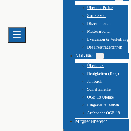
Über die Preise
Zur Person
Dissertationen
Masterarbeiten
Evaluation & Verleihung
Die Preisträger:innen
Aktivitäten
Überblick
Neuigkeiten (Blog)
Jahrbuch
Schriftenreihe
ÖGE 18 Update
Eingestellte Reihen
Archiv der ÖGE 18
Mitgliederbereich
Suchen