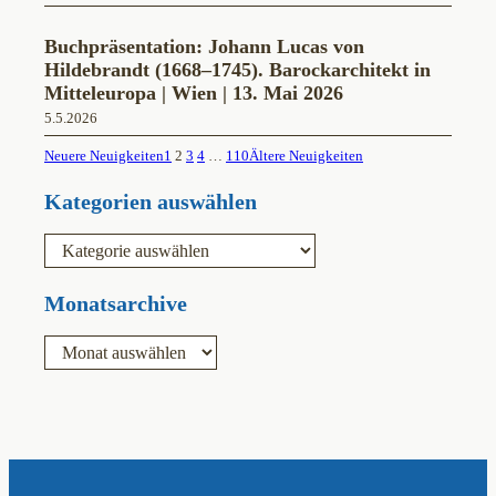
Buchpräsentation: Johann Lucas von
Hildebrandt (1668–1745). Barockarchitekt in
Mitteleuropa | Wien | 13. Mai 2026
5.5.2026
Neuere Neuigkeiten
1
2
3
4
…
110
Ältere Neuigkeiten
Kategorien auswählen
K
a
t
e
Monatsarchive
g
o
A
r
r
i
c
e
h
n
i
v