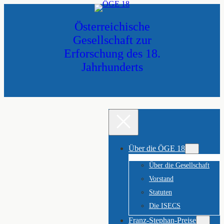
Zum
Inhalt
Österreichische
springen
Gesellschaft zur
Erforschung des 18.
Jahrhunderts
Über die ÖGE 18
Über die Gesellschaft
Vorstand
Statuten
Die ISECS
Franz-Stephan-Preise