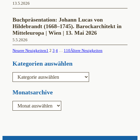
13.5.2026
Buchpräsentation: Johann Lucas von
Hildebrandt (1668–1745). Barockarchitekt in
Mitteleuropa | Wien | 13. Mai 2026
5.5.2026
Neuere Neuigkeiten
1
2
3
4
…
110
Ältere Neuigkeiten
Kategorien auswählen
K
a
t
e
Monatsarchive
g
o
A
r
r
i
c
e
h
n
i
v