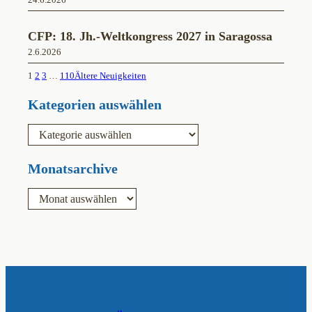
CFP: 18. Jh.-Weltkongress 2027 in Saragossa
2.6.2026
1
2
3
…
110
Ältere Neuigkeiten
Kategorien auswählen
K
a
t
e
Monatsarchive
g
o
A
r
r
i
c
e
h
n
i
v