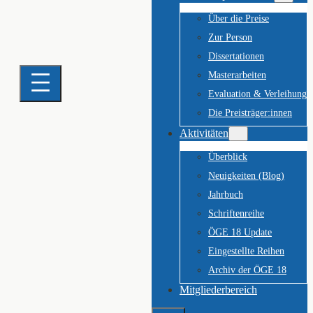
Über die Preise
Zur Person
Dissertationen
Masterarbeiten
Evaluation & Verleihung
Die Preisträger:innen
Aktivitäten
Überblick
Neuigkeiten (Blog)
Jahrbuch
Schriftenreihe
ÖGE 18 Update
Eingestellte Reihen
Archiv der ÖGE 18
Mitgliederbereich
Suchen