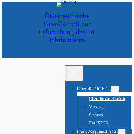
Zum
Inhalt
Österreichische
springen
Gesellschaft zur
Erforschung des 18.
Jahrhunderts
Über die ÖGE 18
Über die Gesellschaft
Vorstand
Statuten
Die ISECS
Franz-Stephan-Preise