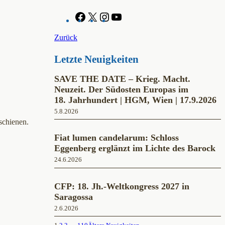
F
X
I
Y
a
n
o
c
s
u
Zurück
e
t
T
b
a
u
Letzte Neuigkeiten
o
g
b
o
r
e
k
a
SAVE THE DATE – Krieg. Macht.
m
Neuzeit. Der Südosten Europas im
18. Jahrhundert | HGM, Wien | 17.9.2026
5.8.2026
schienen.
Fiat lumen candelarum: Schloss
Eggenberg erglänzt im Lichte des Barock
24.6.2026
CFP: 18. Jh.-Weltkongress 2027 in
Saragossa
2.6.2026