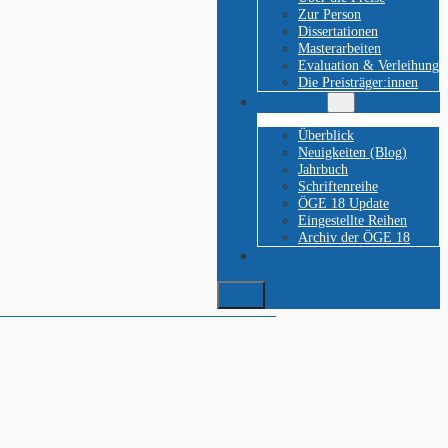
Zur Person
Dissertationen
Masterarbeiten
Evaluation & Verleihung
Die Preisträger:innen
Aktivitäten
Überblick
Neuigkeiten (Blog)
Jahrbuch
Schriftenreihe
ÖGE 18 Update
Eingestellte Reihen
Archiv der ÖGE 18
Mitgliederbereich
Suchen