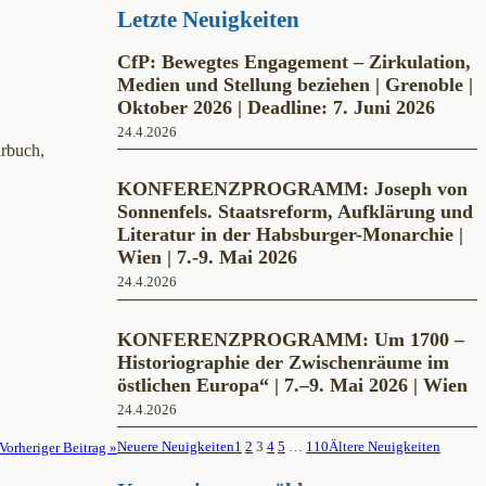
Letzte Neuigkeiten
CfP: Bewegtes Engagement – Zirkulation,
Medien und Stellung beziehen | Grenoble |
Oktober 2026 | Deadline: 7. Juni 2026
24.4.2026
hrbuch,
KONFERENZPROGRAMM: Joseph von
Sonnenfels. Staatsreform, Aufklärung und
Literatur in der Habsburger-Monarchie |
Wien | 7.-9. Mai 2026
24.4.2026
KONFERENZPROGRAMM: Um 1700 –
Historiographie der Zwischenräume im
östlichen Europa“ | 7.–9. Mai 2026 | Wien
24.4.2026
Neuere Neuigkeiten
1
2
3
4
5
…
110
Ältere Neuigkeiten
Vorheriger Beitrag »