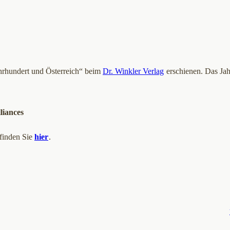
rhundert und Österreich“ beim
Dr. Winkler Verlag
erschienen. Das Ja
liances
 finden Sie
hier
.