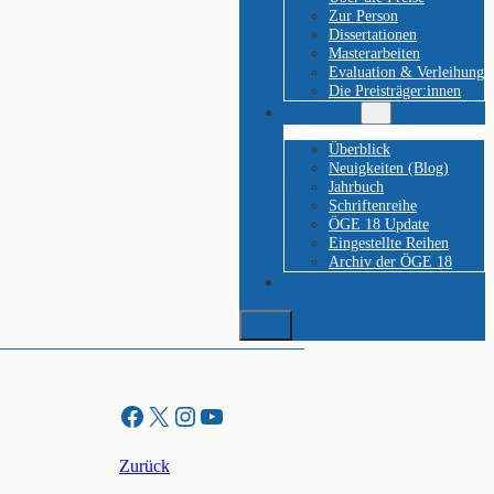
Zur Person
Dissertationen
Masterarbeiten
Evaluation & Verleihung
Die Preisträger:innen
Aktivitäten
Überblick
Neuigkeiten (Blog)
Jahrbuch
Schriftenreihe
ÖGE 18 Update
Eingestellte Reihen
Archiv der ÖGE 18
Mitgliederbereich
Suchen
Facebook
X
Instagram
YouTube
Zurück