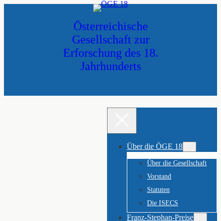
Zum
Inhalt
Österreichische
springen
Gesellschaft zur
Erforschung des 18.
Jahrhunderts
Über die ÖGE 18
Über die Gesellschaft
Vorstand
Statuten
Die ISECS
Franz-Stephan-Preise