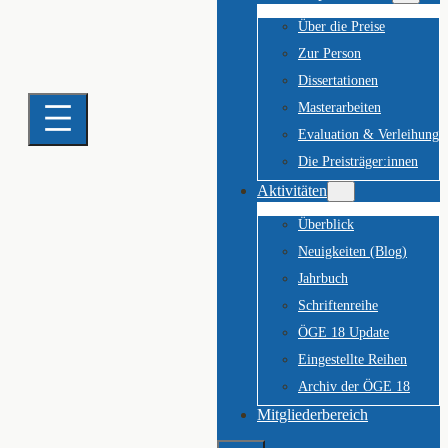
Über die Preise
Zur Person
Dissertationen
Masterarbeiten
Evaluation & Verleihung
Die Preisträger:innen
Aktivitäten
Überblick
Neuigkeiten (Blog)
Jahrbuch
Schriftenreihe
ÖGE 18 Update
Eingestellte Reihen
Archiv der ÖGE 18
Mitgliederbereich
Suchen