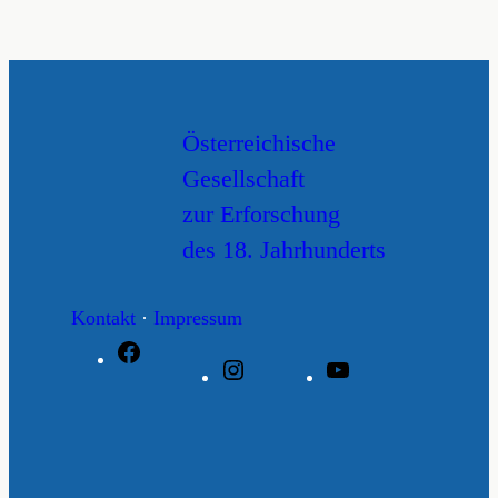
n
i
v
Österreichische
Gesellschaft
zur Erforschung
des 18. Jahrhunderts
Kontakt
·
Impressum
Facebook
Instagram
YouTube