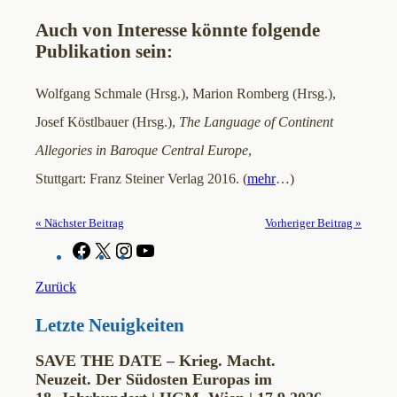
Auch von Interesse könnte folgende
Publikation sein:
Wolfgang Schmale (Hrsg.), Marion Romberg (Hrsg.),
Josef Köstlbauer (Hrsg.),
The Language of Continent
Allegories in Baroque Central Europe
,
Stuttgart: Franz Steiner Verlag 2016. (
mehr
…)
« Nächster Beitrag
Vorheriger Beitrag »
F
X
I
Y
a
n
o
c
s
u
Zurück
e
t
T
b
a
u
Letzte Neuigkeiten
o
g
b
o
r
e
k
a
SAVE THE DATE – Krieg. Macht.
m
Neuzeit. Der Südosten Europas im