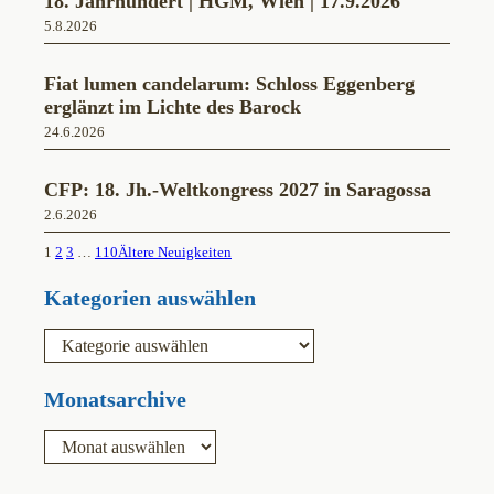
18. Jahrhundert | HGM, Wien | 17.9.2026
5.8.2026
Fiat lumen candelarum: Schloss Eggenberg
erglänzt im Lichte des Barock
24.6.2026
CFP: 18. Jh.-Weltkongress 2027 in Saragossa
2.6.2026
1
2
3
…
110
Ältere Neuigkeiten
Kategorien auswählen
K
a
t
e
Monatsarchive
g
o
A
r
r
i
c
e
h